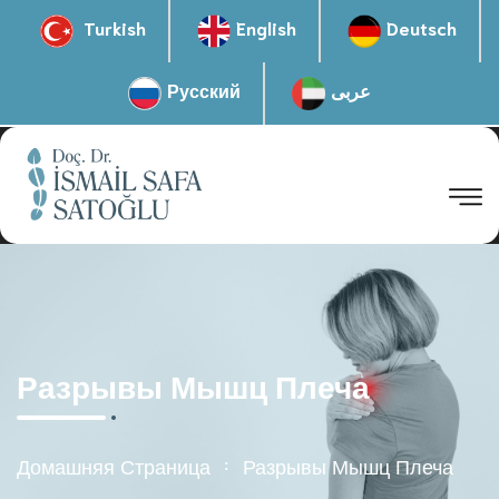
Turkish
English
Deutsch
Русский
عربى
Разрывы Мышц Плеча
Домашняя Страница
Разрывы Мышц Плеча